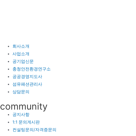
콘
텐
츠
로
건
너
회사소개
뛰
사업소개
기
공기업신문
충청안전환경연구소
공공경영지도사
섬유패션관리사
상담문의
community
공지사항
1:1 문의게시판
컨설팅문의/자격증문의