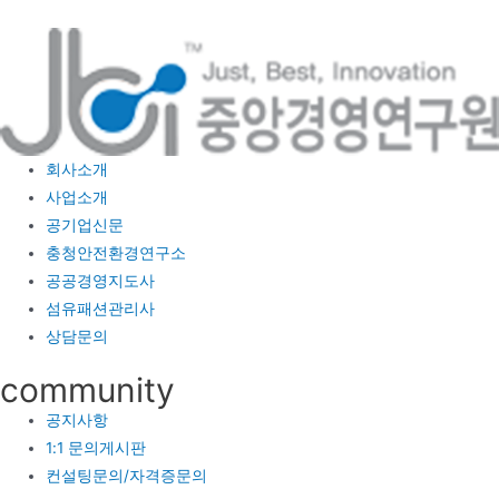
콘
텐
츠
로
건
너
회사소개
뛰
사업소개
기
공기업신문
충청안전환경연구소
공공경영지도사
섬유패션관리사
상담문의
community
공지사항
1:1 문의게시판
컨설팅문의/자격증문의