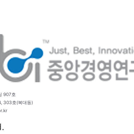
 907호
 303호(복대동)
r.kr
.