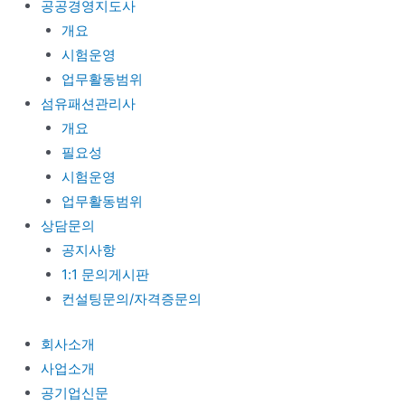
공공경영지도사
개요
시험운영
업무활동범위
섬유패션관리사
개요
필요성
시험운영
업무활동범위
상담문의
공지사항
1:1 문의게시판
컨설팅문의/자격증문의
회사소개
사업소개
공기업신문