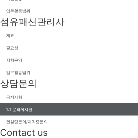
업무활동범위
섬유패션관리사
개요
필요성
시험운영
업무활동범위
상담문의
공지사항
1:1 문의게시판
컨설팅문의/자격증문의
Contact us