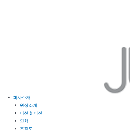
콘
텐
츠
로
건
너
뛰
기
회사소개
원장소개
미션 & 비전
연혁
조직도