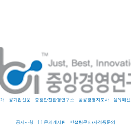
소개
공기업신문
충청안전환경연구소
공공경영지도사
섬유패션
공지사항
1:1 문의게시판
컨설팅문의/자격증문의