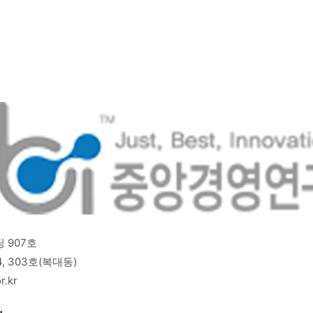
 907호
 303호(복대동)
r.kr