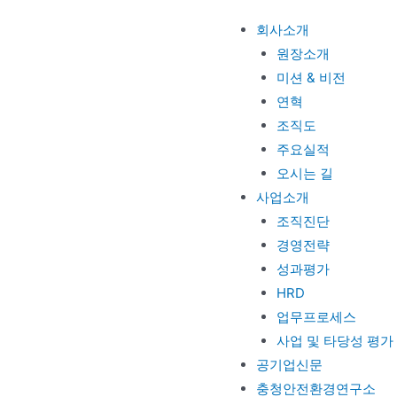
회사소개
원장소개
미션 & 비전
연혁
조직도
주요실적
오시는 길
사업소개
조직진단
경영전략
성과평가
HRD
업무프로세스
사업 및 타당성 평가
공기업신문
충청안전환경연구소