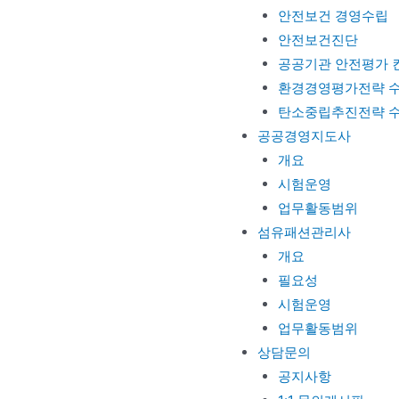
안전보건 경영수립
안전보건진단
공공기관 안전평가 
환경경영평가전략 
탄소중립추진전략 
공공경영지도사
개요
시험운영
업무활동범위
섬유패션관리사
개요
필요성
시험운영
업무활동범위
상담문의
공지사항