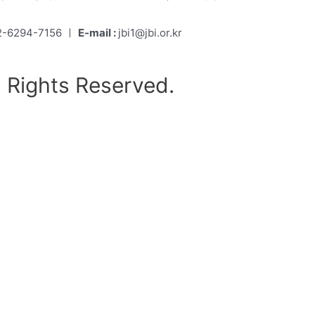
-6294-7156 ㅣ
E-mail :
jbi1@jbi.or.kr
l Rights Reserved.