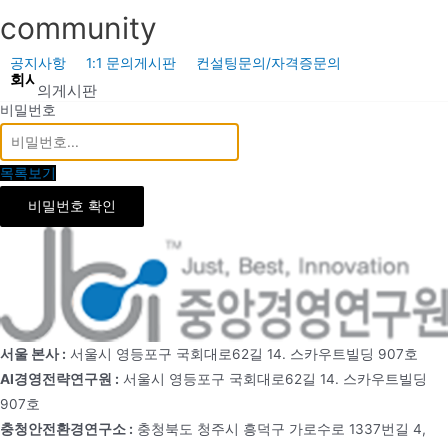
콘
community
텐
츠
공지사항
1:1 문의게시판
컨설팅문의/자격증문의
회사소개
사업소개
공기업신문
충청안전환경연구소
공
로
1:1 문의게시판
비밀번호
건
너
뛰
목록보기
기
비밀번호 확인
서울 본사 :
서울시 영등포구 국회대로62길 14. 스카우트빌딩 907호
AI경영전략연구원 :
서울시 영등포구 국회대로62길 14. 스카우트빌딩
907호
충청안전환경연구소 :
충청북도 청주시 흥덕구 가로수로 1337번길 4,