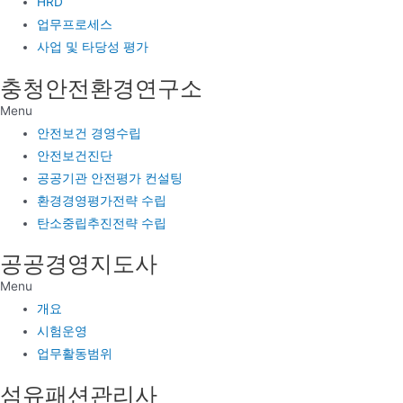
HRD
업무프로세스
사업 및 타당성 평가
충청안전환경연구소
Menu
안전보건 경영수립
안전보건진단
공공기관 안전평가 컨설팅
환경경영평가전략 수립
탄소중립추진전략 수립
공공경영지도사
Menu
개요
시험운영
업무활동범위
섬유패션관리사