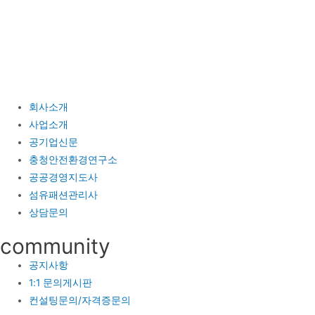
콘
텐
츠
로
건
너
회사소개
뛰
사업소개
기
공기업신문
충청안전환경연구소
공공경영지도사
섬유패션관리사
상담문의
community
공지사항
1:1 문의게시판
컨설팅문의/자격증문의