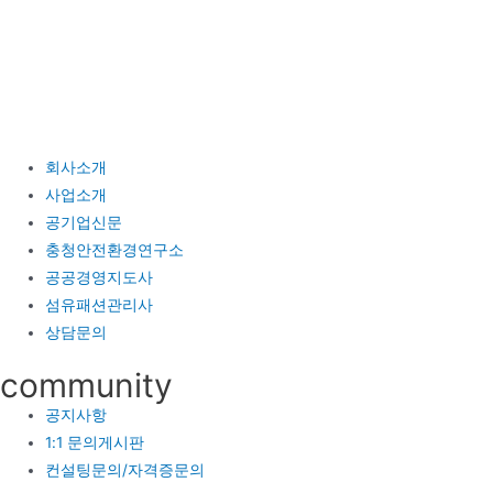
콘
텐
츠
로
건
너
회사소개
뛰
사업소개
기
공기업신문
충청안전환경연구소
공공경영지도사
섬유패션관리사
상담문의
community
공지사항
1:1 문의게시판
컨설팅문의/자격증문의