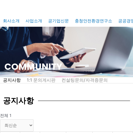
콘
텐
츠
회사소개
사업소개
공기업신문
충청안전환경연구소
공공경
로
건
너
뛰
기
COMMUNITY
공지사항
1:1 문의게시판
컨설팅문의/자격증문의
공지사항
전체 1